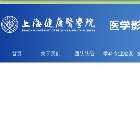
首页
关于我们
团队队伍
学科专业建设