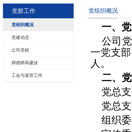
党组织概况
党群工作
一、党
党组织概况
党建动态
公司党
一党支部
公司党校
人。
师德师风建设
二、党
工会与退管工作
党总支
党总支
组织委