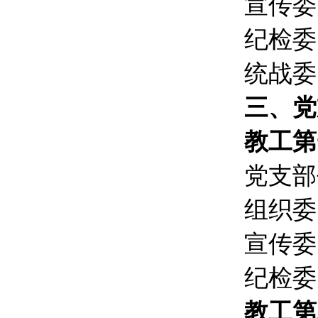
宣传委
纪检委
统战委
三、党
教工第
党支部
组织委
宣传委
纪检委
教工第