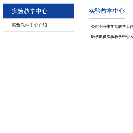
实验教学中心
实验教学中心
实验教学中心介绍
公司召开本学期教学工
医学影像实验教学中心