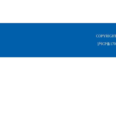
COPYRIG
沪ICP备170