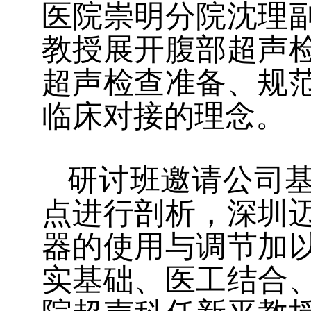
医院崇明分院沈理
教授展开腹部超声
超声检查准备、规
临床对接的理念。
研讨班邀请公司
点进行剖析，深圳
器的使用与调节加
实基础、医工结合