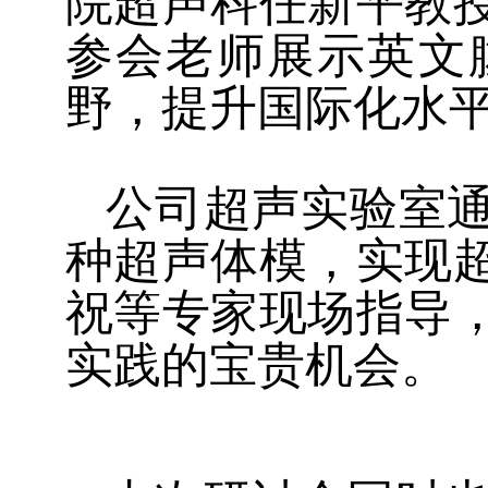
院超声科任新平教
参会老师展示英文
野，提升国际化水
公司超声实验室
种超声体模，实现
祝等专家现场指导
实践的宝贵机会。