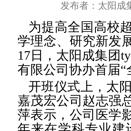
发布者：太阳成集团
为提高全国高校
学理念、研究新发
17
日，太阳成集团t
有限公司协办首届“
开班仪式上，太阳成
嘉茂宏公司赵志强
萍表示，公司医学
年来在学科专业建