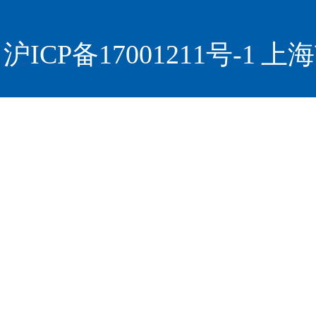
沪ICP备17001211号-1
上海