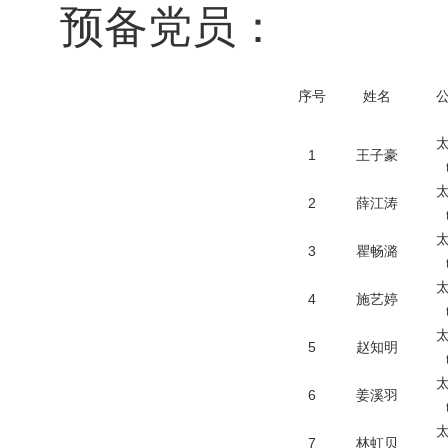
预备党员：
序号
姓名
1
王子豪
2
薛江涛
3
瞿畅潞
4
施艺婷
5
赵知明
6
姜溪羽
7
林虹贝