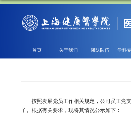
首页
关于我们
团队队伍
学科
按照发展党员工作相关规定，公司员工党支部
子。根据有关要求，现将其情况公示如下：